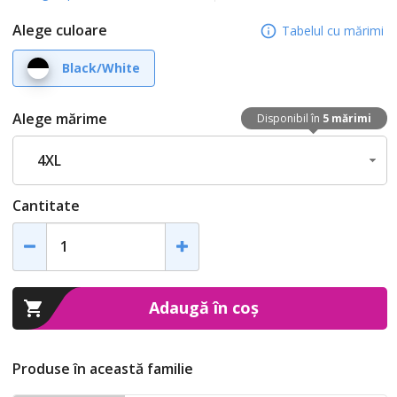
Alege culoare
Tabelul cu mărimi
Black/White
Alege mărime
Disponibil în
5 mărimi
4XL
Cantitate
Adaugă în coș
Produse în această familie