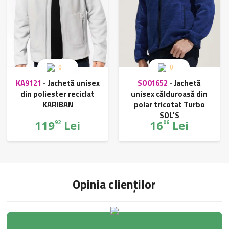
0
0
KA9121
-
Jachetă unisex
SO01652
-
Jachetă
din poliester reciclat
unisex călduroasă din
KARIBAN
polar tricotat Turbo
SOL'S
119
Lei
16
Lei
92
06
Opinia clienților