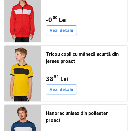
00
-0
Lei
Vezi detalii
Tricou copii cu mânecă scurtă din
jerseu proact
51
38
Lei
Vezi detalii
Hanorac unisex din poliester
proact