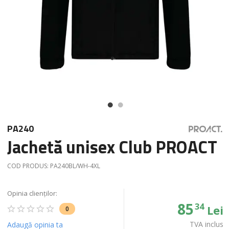
PA240
Jachetă unisex Club PROACT
COD PRODUS:
PA240BL/WH-4XL
Opinia clienților:
85
34
Lei
0
TVA inclus
Adaugă opinia ta