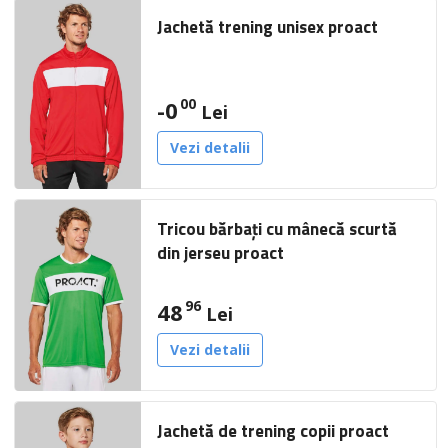
Jachetă trening unisex proact
00
-0
Lei
Vezi detalii
Tricou bărbați cu mânecă scurtă
din jerseu proact
96
48
Lei
Vezi detalii
Jachetă de trening copii proact