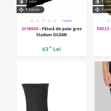
7
culori
1
culo
1
mărime
1
măr
0
opinii
GI18900
-
Pătură din polar gros
PA523
Stadium GILDAN
63
Lei
78