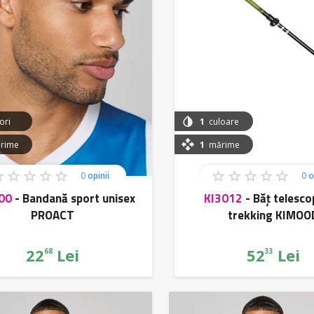
ori
1
culoare
rime
1
mărime
0
opinii
0
o
00
-
Bandană sport unisex
KI3012
-
Băț telesco
PROACT
trekking KIMOO
22
Lei
52
Lei
68
33