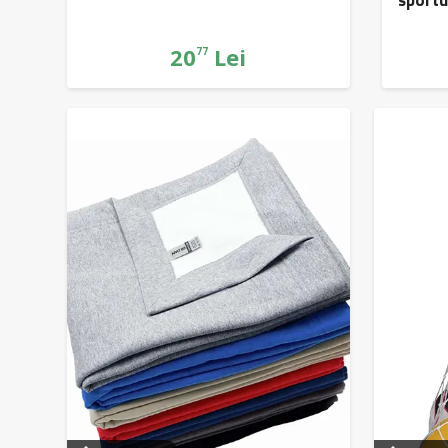
39/42
20
Lei
43/46
77
47/50
Producător
K-
up
Proact
Kimood
Gildan
Rating