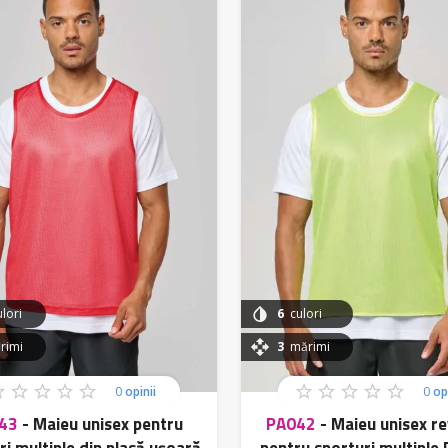
lori
6
culori
imi
3
mărimi
0
opinii
0
opi
43
-
Maieu unisex pentru
PA042
-
Maieu unisex re
ri multiple din plasă ușoară
pentru sporturi multipl