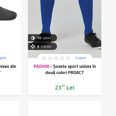
15
culori
6
mărimi
pinii
0
opinii
nisex din
PA0300
-
Șosete sport unisex în
T
două culori PROACT
23
Lei
92