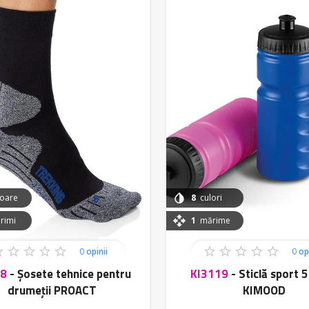
oare
8
culori
imi
1
mărime
0
opinii
0
opi
38
-
Șosete tehnice pentru
KI3119
-
Sticlă sport 
drumeții PROACT
KIMOOD