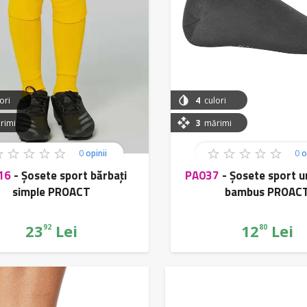
ori
4
culori
imi
3
mărimi
0
opinii
0
o
16
-
Șosete sport bărbați
PA037
-
Șosete sport u
simple PROACT
bambus PROAC
23
Lei
12
Lei
92
80