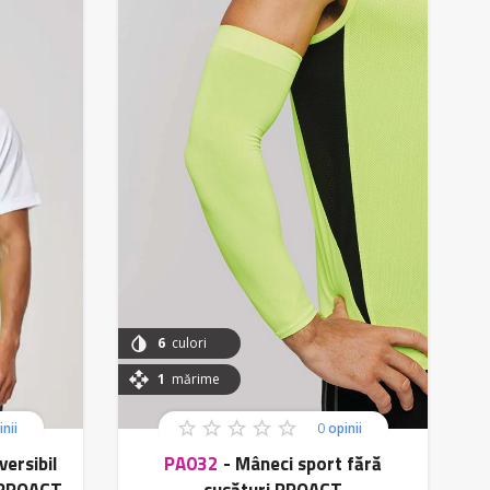
6
culori
1
mărime
nii
0
opinii
versibil
PA032
-
Mâneci sport fără
e PROACT
cusături PROACT