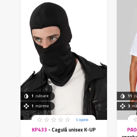
Verde
Tonuri
Albastru
Tonuri
Gri
Tonuri
Negru
Mărime
S/M
L/XL
1
culoare
11
cu
2XL/3XL
1
mărime
3
măr
U
27/30
0
opinii
31/34
KP433
-
Cagulă unisex K-UP
PA0
35/38
sportu