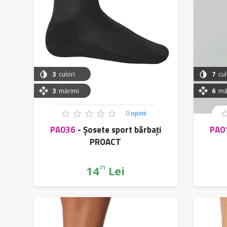
3
culori
7
cul
3
mărimi
6
măr
0
opinii
PA036
-
Șosete sport bărbați
PA0
PROACT
14
Lei
71