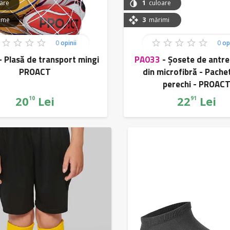
are
1
culoare
ime
3
mărimi
0
opinii
0
opi
-
Plasă de transport mingi
PA033
-
Șosete de antr
PROACT
din microfibră - Pache
perechi - PROAC
20
Lei
22
Lei
10
91