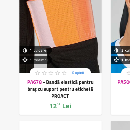
Culoare
Tonuri
Alb
Tonuri
Bej
1
culoare
2
cul
Tonuri
1
mărime
1
mă
Roz
Tonuri
0
opinii
Violet
PA678
-
Bandă elastică pentru
PA50
Tonuri
braț cu suport pentru etichetă
Portocaliu
PROACT
Tonuri
12
Lei
13
Roșu
Tonuri
Galben
Tonuri