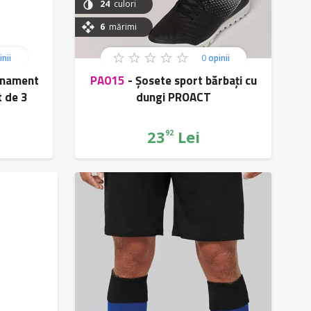
24
culori
6
mărimi
nii
0
opinii
enament
PA015
-
Șosete sport bărbați cu
t de 3
dungi PROACT
T
23
Lei
92