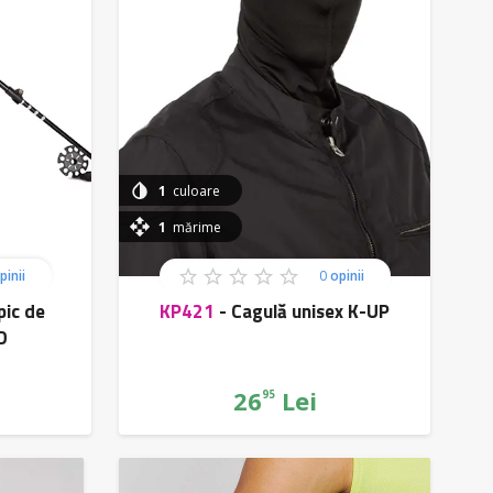
1
culoare
1
mărime
pinii
0
opinii
pic de
KP421
-
Cagulă unisex K-UP
D
26
Lei
95