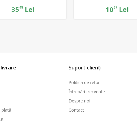
35
Lei
10
Lei
48
67
livrare
Suport clienți
Politica de retur
Întrebări frecvente
Despre noi
 plată
Contact
EK