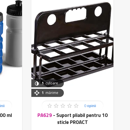
1
culoare
1
mărime
nii
0
opinii
500 ml
PA629
-
Suport pliabil pentru 10
sticle PROACT