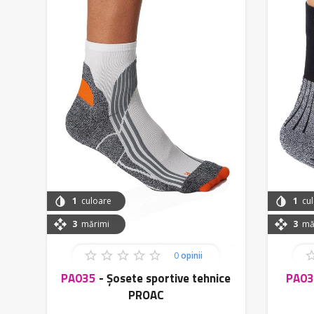
1
culoare
1
cul
3
mărimi
3
măr
0
opinii
PA035
-
Șosete sportive tehnice
PA0
PROAC