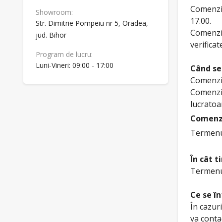
Comenzil
Showroom:
17.00.
Str. Dimitrie Pompeiu nr 5, Oradea,
Comenzil
jud. Bihor
verificat
Program de lucru:
Luni-Vineri: 09:00 - 17:00
Când se
Comenzil
Comenzil
lucratoa
Comenzi
Termenul
În cât 
Termenul
Ce se î
În cazuri
va contac