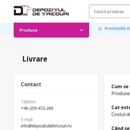
Promoțiile O
Produse
Livrare
Contact
Cum se 
Produsel
Telefon:
Cat este
+40-259-472-286
Costul de
E-mail:
info@depozituldetricouri.ro
Când se