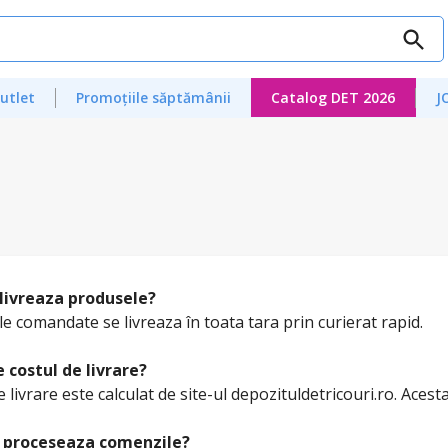
utlet
Promoțiile săptămânii
Catalog DET 2026
J
livreaza produsele?
e comandate se livreaza în toata tara prin curierat rapid.
 costul de livrare?
 livrare este calculat de site-ul depozituldetricouri.ro. Acest
 proceseaza comenzile?