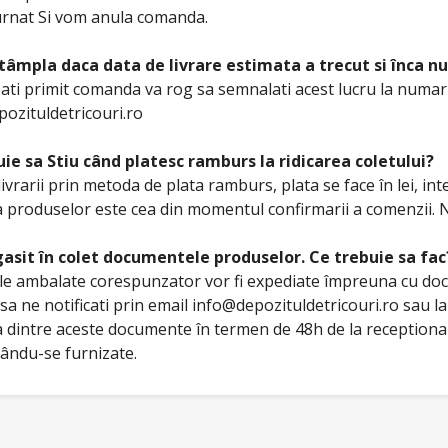
turnat Si vom anula comanda.
ntâmpla daca data de livrare estimata a trecut si înca
ati primit comanda va rog sa semnalati acest lucru la numaru
ozituldetricouri.ro
ie sa Stiu când platesc ramburs la ridicarea coletului?
 livrarii prin metoda de plata ramburs, plata se face în lei, in
 produselor este cea din momentul confirmarii a comenzii. N
asit în colet documentele produselor. Ce trebuie sa fac
e ambalate corespunzator vor fi expediate împreuna cu doc
sa ne notificati prin email info@depozituldetricouri.ro sau 
a dintre aceste documente în termen de 48h de la receptiona
ându-se furnizate.