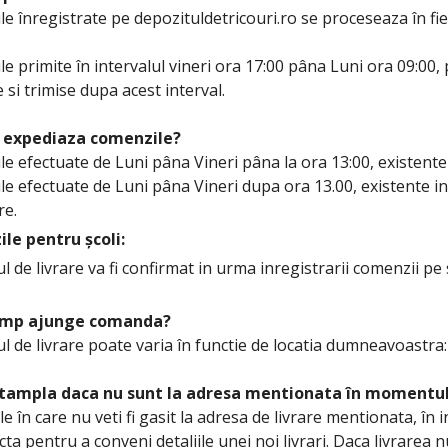
e înregistrate pe depozituldetricouri.ro se proceseaza în fiec
e primite în intervalul vineri ora 17:00 pâna Luni ora 09:00, p
e si trimise dupa acest interval.
 expediaza comenzile?
e efectuate de Luni pâna Vineri pâna la ora 13:00, existente in
e efectuate de Luni pâna Vineri dupa ora 13.00, existente in 
re.
le pentru școli:
 de livrare va fi confirmat in urma inregistrarii comenzii pe s
timp ajunge comanda?
 de livrare poate varia în functie de locatia dumneavoastra: 
ntampla daca nu sunt la adresa mentionata în momentul
le în care nu veti fi gasit la adresa de livrare mentionata, în 
ta pentru a conveni detaliile unei noi livrari. Daca livrarea nu