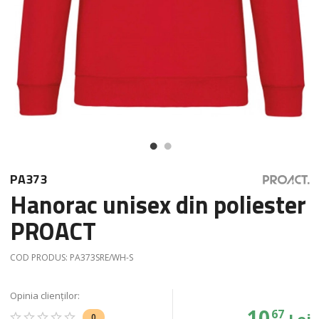
PA373
Hanorac unisex din poliester
PROACT
COD PRODUS:
PA373SRE/WH-S
Opinia clienților:
10
67
Lei
0