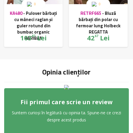
0
0
KA480
-
Pulover bărbați
RETRF665
-
Bluză
cu mâneci raglan și
bărbați din polar cu
guler rotund din
fermoar lung Holbeck
bumbac organic
REGATTA
103
Lei
42
Lei
87
67
KARIBAN
Opinia clienților
Fii primul care scrie un review
Suntem curioși în legătură cu opinia ta. Spune-ne ce crezi
despre acest produs