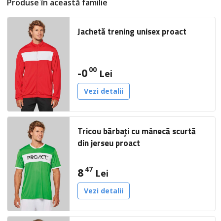
Produse în această familie
Jachetă trening unisex proact
00
-0
Lei
Vezi detalii
Tricou bărbați cu mânecă scurtă
din jerseu proact
47
8
Lei
Vezi detalii