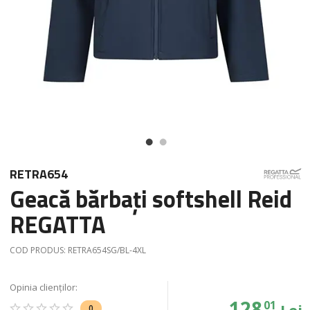
RETRA654
Geacă bărbați softshell Reid
REGATTA
COD PRODUS:
RETRA654SG/BL-4XL
Opinia clienților:
128
01
Lei
0