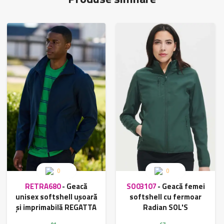
0
0
RETRA680
-
Geacă
SO03107
-
Geacă femei
unisex softshell ușoară
softshell cu fermoar
și imprimabilă REGATTA
Radian SOL'S