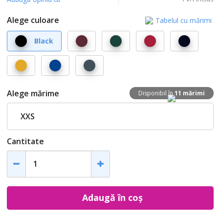
Alege culoare
Tabelul cu mărimi
Black
Bordeaux
Bottle
Classic
Dark
Green
Red
Navy
Glowlight
Royal
Seal
Blue
Grey
Alege mărime
Disponibil în
11 mărimi
XXS
Cantitate
Adaugă în coș