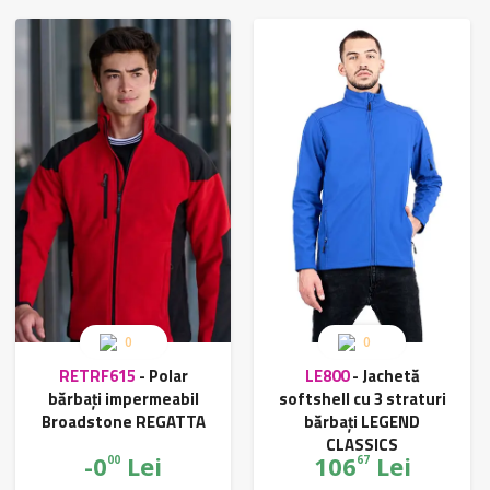
0
0
RETRF615
-
Polar
LE800
-
Jachetă
bărbați impermeabil
softshell cu 3 straturi
Broadstone REGATTA
bărbați LEGEND
CLASSICS
-0
Lei
106
Lei
00
67