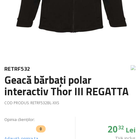
RETRF532
Geacă bărbați polar
interactiv Thor III REGATTA
COD PRODUS:
RETRF532BL-XXS
Opinia clienților:
20
32
Lei
0
TVA inclus
Adaugă opinia ta