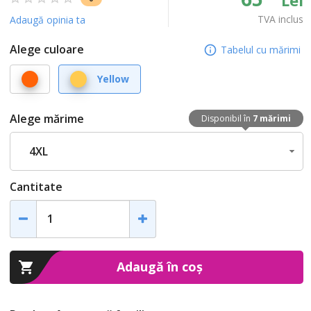
TVA inclus
Adaugă opinia ta
Alege culoare
Tabelul cu mărimi
Orange
Yellow
Alege mărime
Disponibil în
7 mărimi
4XL
Cantitate
Adaugă în coș