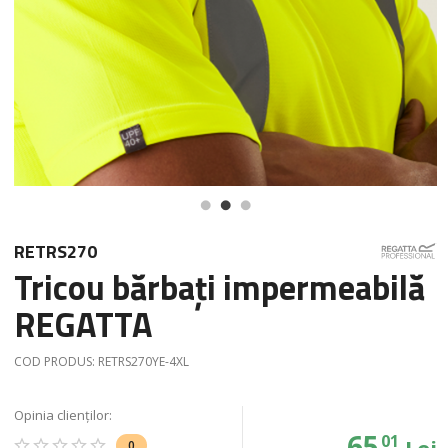
RETRS270
Tricou bărbați impermeabilă
REGATTA
COD PRODUS:
RETRS270YE-4XL
Opinia clienților:
65
01
Lei
0