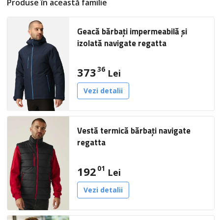
Produse în această familie
Geacă bărbați impermeabilă și
izolată navigate regatta
36
373
Lei
Vezi detalii
Vestă termică bărbați navigate
regatta
01
192
Lei
Vezi detalii