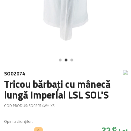
SO02074
Tricou bărbați cu mânecă
lungă Imperial LSL SOL'S
COD PRODUS:
SO02074WH-XS
Opinia clienților:
32
45
Lei
0