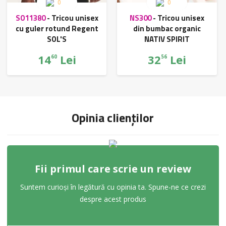
0
0
SO11380
-
Tricou unisex
NS300
-
Tricou unisex
cu guler rotund Regent
din bumbac organic
SOL'S
NATIV SPIRIT
14
Lei
32
Lei
60
56
Opinia clienților
Fii primul care scrie un review
Suntem curioși în legătură cu opinia ta. Spune-ne ce crezi
despre acest produs