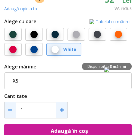
TVA inclus
Adaugă opinia ta
Alege culoare
Tabelul cu mărimi
Bottle
Deep
French
Grey
Mouse
Oran
Green
Black
Navy
Melange
Grey
Red
Royal
White
Blue
Alege mărime
Disponibil în
8 mărimi
XS
Cantitate
Adaugă în coș