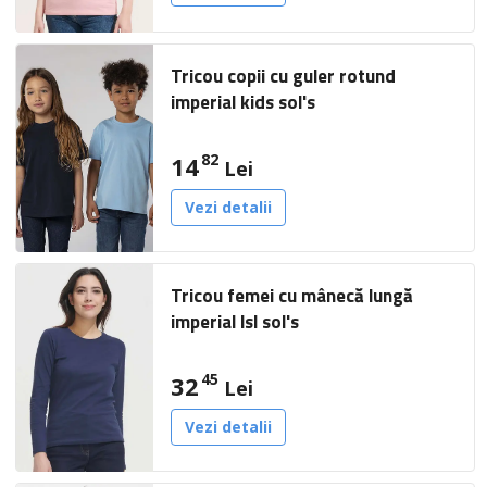
Tricou copii cu guler rotund
imperial kids sol's
82
14
Lei
Vezi detalii
Tricou femei cu mânecă lungă
imperial lsl sol's
45
32
Lei
Vezi detalii