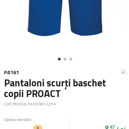
PA161
Pantaloni scurți baschet
copii PROACT
COD PRODUS:
PA161SRO-12/14
Opinia clienților:
8
47
Lei
0