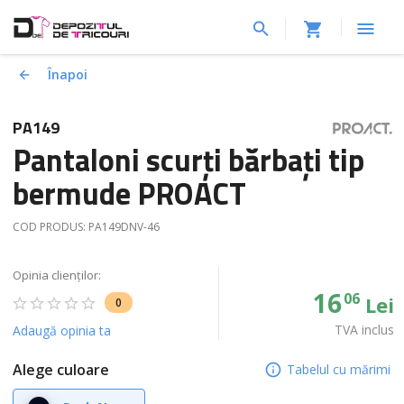
Înapoi
PA149
Pantaloni scurți bărbați tip
bermude PROACT
COD PRODUS:
PA149DNV-46
Opinia clienților:
16
06
Lei
0
TVA inclus
Adaugă opinia ta
Alege culoare
Tabelul cu mărimi