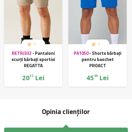
0
0
RETRJ332
-
Pantaloni
PA1050
-
Shorts bărbați
scurți bărbați sportivi
pentru baschet
REGATTA
PROACT
20
Lei
45
Lei
32
48
Opinia clienților